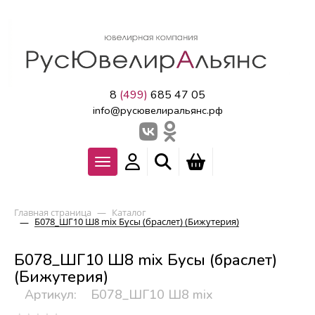
8
(499)
685 47 05
info@русювелиральянс.рф
Главная страница
—
Каталог
Б078_ШГ10 Ш8 mix Бусы (браслет) (Бижутерия)
—
Б078_ШГ10 Ш8 mix Бусы (браслет)
(Бижутерия)
Артикул:
Б078_ШГ10 Ш8 mix