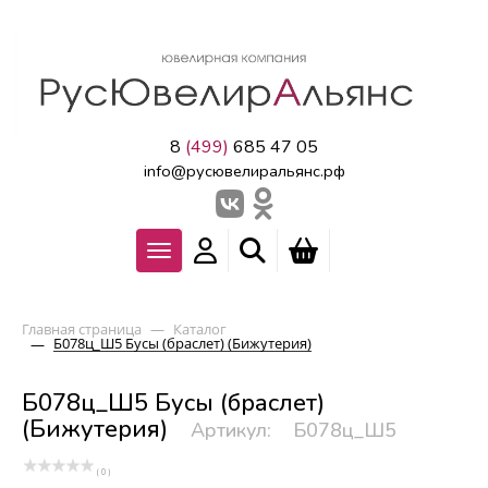
8
(499)
685 47 05
info@русювелиральянс.рф
Главная страница
—
Каталог
Б078ц_Ш5 Бусы (браслет) (Бижутерия)
—
Б078ц_Ш5 Бусы (браслет)
(Бижутерия)
Артикул:
Б078ц_Ш5
( 0 )