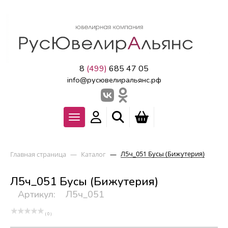
8
(499)
685 47 05
info@русювелиральянс.рф
Л5ч_051 Бусы (Бижутерия)
Главная страница
—
Каталог
—
Л5ч_051 Бусы (Бижутерия)
Артикул:
Л5ч_051
( 0 )