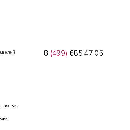
8
(499)
685 47 05
зделий
 галстука
урки