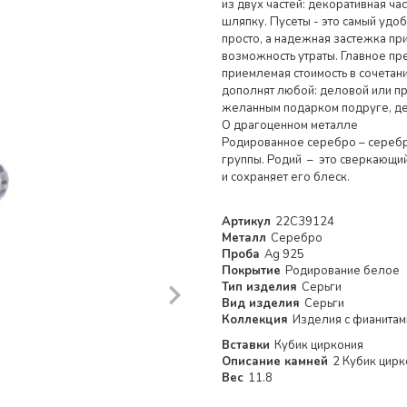
из двух частей: декоративная ча
шляпку. Пусеты - это самый удо
просто, а надежная застежка п
возможность утраты. Главное пр
приемлемая стоимость в сочетан
дополнят любой: деловой или пр
желанным подарком подруге, де
О драгоценном металле
Родированное серебро – серебр
группы. Родий – это сверкающи
и сохраняет его блеск.
Артикул
22С39124
Металл
Серебро
Проба
Ag 925
Покрытие
Родирование белое
Тип изделия
Серьги
Вид изделия
Серьги
Коллекция
Изделия с фианита
Вставки
Кубик циркония
Описание камней
2 Кубик цирк
Вес
11.8