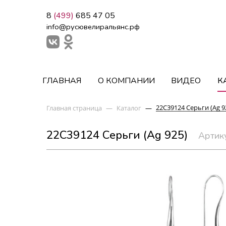
8
(499)
685 47 05
info@русювелиральянс.рф
ГЛАВНАЯ
О КОМПАНИИ
ВИДЕО
К
22С39124 Серьги (Ag 9
Главная страница
—
Каталог
—
22С39124 Серьги (Ag 925)
Артик