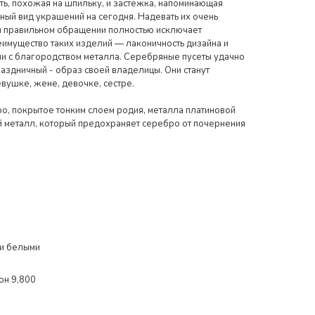
сть, похожая на шпильку, и застежка, напоминающая
бный вид украшений на сегодня. Надевать их очень
ри правильном обращении полностью исключает
еимущество таких изделий — лаконичность дизайна и
ии с благородством металла. Серебряные пусеты удачно
аздничный - образ своей владелицы. Они станут
вушке, жене, девочке, сестре.
о, покрытое тонким слоем родия, металла платиновой
й металл, который предохраняет серебро от почернения
ми белыми
он 9,800