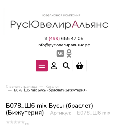
8
(499)
685 47 05
info@русювелиральянс.рф
Главная страница
—
Каталог
Б078_Ш6 mix Бусы (браслет) (Бижутерия)
—
Б078_Ш6 mix Бусы (браслет)
(Бижутерия)
Артикул:
Б078_Ш6 mix
( 0 )