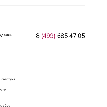
8
(499)
685 47 05
зделий
 галстука
урки
еребро