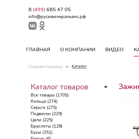
8
(499)
685 47 05
info@русювелиральянс.рф
ГЛАВНАЯ
О КОМПАНИИ
ВИДЕО
К
Каталог
Главная страница
—
Зажим
Каталог товаров
Все товары (1705)
Кольца (274)
Серьги (275)
Подвески (229)
Цепи (225)
Браслеты (128)
Бусы (351)
Броши (6)