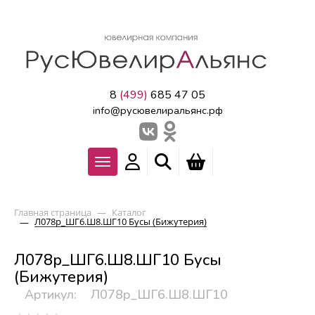
8
(499)
685 47 05
info@русювелиральянс.рф
Главная страница
—
Каталог
Л078р_ШГ6.Ш8.ШГ10 Бусы (Бижутерия)
—
Л078р_ШГ6.Ш8.ШГ10 Бусы
(Бижутерия)
Артикул:
Л078р_ШГ6.Ш8.ШГ10