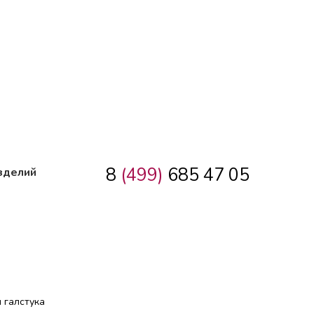
8
(499)
685 47 05
зделий
 галстука