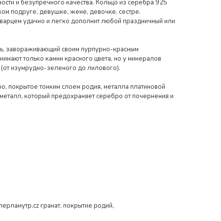
сти и безупречного качества. Кольцо из серебра 925
ом подруге, девушке, жене, девочке, сестре.
варцем удачно и легко дополнит любой праздничный или
нь, завораживающий своим пурпурно-красным
нимают только камни красного цвета, но у минералов
 (от изумрудно-зеленого до лилового).
о, покрытое тонким слоем родия, металла платиновой
 металл, который предохраняет серебро от почернения и
,перламутр,cz гранат, покрытие родий,