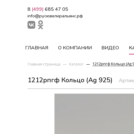
8
(499)
685 47 05
info@русювелиральянс.рф
ГЛАВНАЯ
О КОМПАНИИ
ВИДЕО
К
1212рпгф Кольцо (Ag 
Главная страница
—
Каталог
—
1212рпгф Кольцо (Ag 925)
Артик