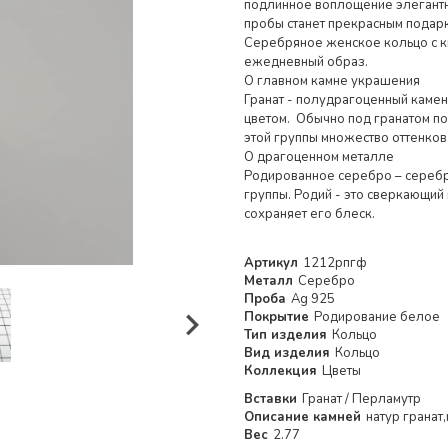
подлинное воплощение элегантно
пробы станет прекрасным подарк
Серебряное женское кольцо с к
ежедневный образ.
О главном камне украшения
Гранат - полудрагоценный каме
цветом. Обычно под гранатом по
этой группы множество оттенков
О драгоценном металле
Родированное серебро – серебр
группы. Родий - это сверкающий
сохраняет его блеск.
Артикул
1212рпгф
Металл
Серебро
Проба
Ag 925
Покрытие
Родирование белое
Тип изделия
Кольцо
Вид изделия
Кольцо
Коллекция
Цветы
Вставки
Гранат / Перламутр
Описание камней
натур гранат
Вес
2.77