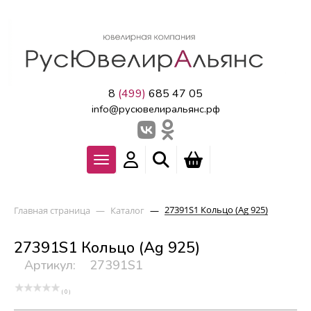
8
(499)
685 47 05
info@русювелиральянс.рф
27391S1 Кольцо (Ag 925)
Главная страница
—
Каталог
—
27391S1 Кольцо (Ag 925)
Артикул:
27391S1
( 0 )