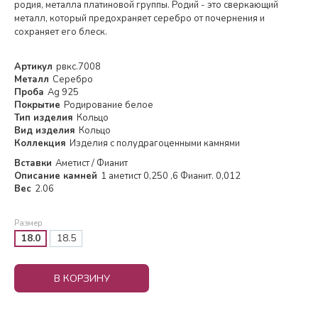
родия, металла платиновой группы. Родий - это сверкающий
металл, который предохраняет серебро от почернения и
сохраняет его блеск.
Артикул
рвкс.7008
Металл
Серебро
Проба
Ag 925
Покрытие
Родирование белое
Тип изделия
Кольцо
Вид изделия
Кольцо
Коллекция
Изделия с полудрагоценными камнями
Вставки
Аметист / Фианит
Описание камней
1 аметист 0,250 ,6 Фианит. 0,012
Вес
2.06
Размер
18.0
18.5
В КОРЗИНУ