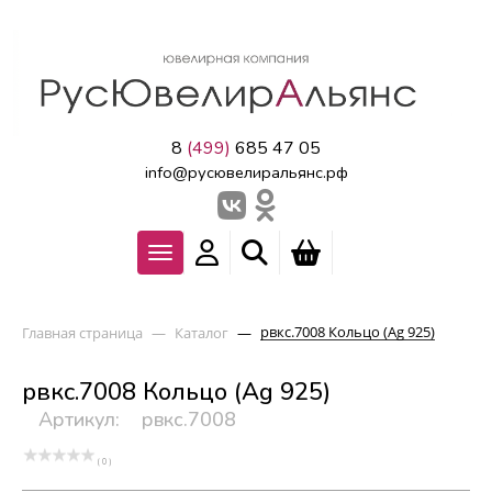
8
(499)
685 47 05
info@русювелиральянс.рф
рвкс.7008 Кольцо (Ag 925)
Главная страница
—
Каталог
—
рвкс.7008 Кольцо (Ag 925)
Артикул:
рвкс.7008
( 0 )