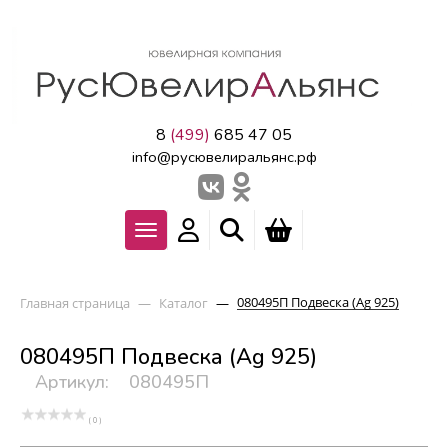
8
(499)
685 47 05
info@русювелиральянс.рф
080495П Подвеска (Ag 925)
Главная страница
—
Каталог
—
080495П Подвеска (Ag 925)
Артикул:
080495П
( 0 )