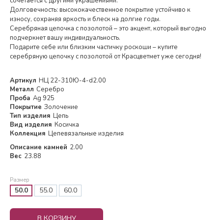
сочетается с другими украшениями.
Долговечность: высококачественное покрытие устойчиво к
износу, сохраняя яркость и блеск на долгие годы.
Серебряная цепочка с позолотой – это акцент, который выгодно
подчеркнет вашу индивидуальность.
Подарите себе или близким частичку роскоши – купите
серебряную цепочку с позолотой от Красцветмет уже сегодня!
Артикул
НЦ 22-310Ю-4-d2.00
Металл
Серебро
Проба
Ag 925
Покрытие
Золочение
Тип изделия
Цепь
Вид изделия
Косичка
Коллекция
Цепевязальные изделия
Описание камней
2.00
Вес
23.88
Размер
50.0
55.0
60.0
В КОРЗИНУ