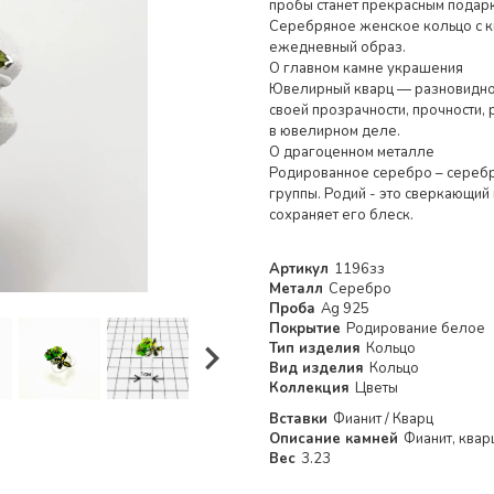
пробы станет прекрасным подарк
Серебряное женское кольцо с к
ежедневный образ.
О главном камне украшения
Ювелирный кварц — разновиднос
своей прозрачности, прочности,
в ювелирном деле.
О драгоценном металле
Родированное серебро – серебр
группы. Родий - это сверкающий
сохраняет его блеск.
Артикул
1196зз
Металл
Серебро
Проба
Ag 925
Покрытие
Родирование белое
Тип изделия
Кольцо
Вид изделия
Кольцо
Коллекция
Цветы
Вставки
Фианит / Кварц
Описание камней
Фианит, квар
Вес
3.23