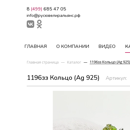
8
(499)
685 47 05
info@русювелиральянс.рф
ГЛАВНАЯ
О КОМПАНИИ
ВИДЕО
К
1196зз Кольцо (Ag 925
Главная страница
—
Каталог
—
1196зз Кольцо (Ag 925)
Артикул: