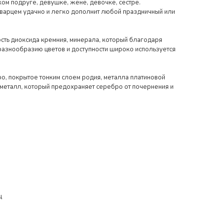
ом подруге, девушке, жене, девочке, сестре.
варцем удачно и легко дополнит любой праздничный или
ть диоксида кремния, минерала, который благодаря
 разнообразию цветов и доступности широко используется
о, покрытое тонким слоем родия, металла платиновой
 металл, который предохраняет серебро от почернения и
ц