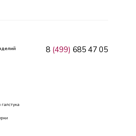
8
(499)
685 47 05
зделий
 галстука
урки