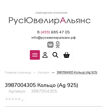
8
(499)
685 47 05
info@русювелиральянс.рф
3987004305 Кольцо (Ag 925)
Главная страница
—
Каталог
—
3987004305 Кольцо (Ag 925)
Артикул:
3987004305
( 0 )