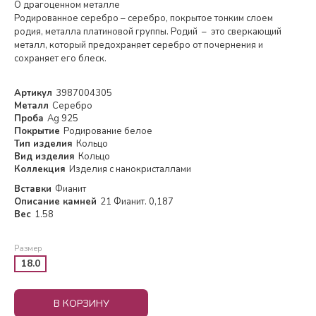
О драгоценном металле
Родированное серебро – серебро, покрытое тонким слоем
родия, металла платиновой группы. Родий – это сверкающий
металл, который предохраняет серебро от почернения и
сохраняет его блеск.
Артикул
3987004305
Металл
Серебро
Проба
Ag 925
Покрытие
Родирование белое
Тип изделия
Кольцо
Вид изделия
Кольцо
Коллекция
Изделия с нанокристаллами
Вставки
Фианит
Описание камней
21 Фианит. 0,187
Вес
1.58
Размер
18.0
В КОРЗИНУ