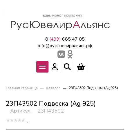
8
(499)
685 47 05
info@русювелиральянс.рф
23П43502 Подвеска (Ag 925)
Главная страница
—
Каталог
—
23П43502 Подвеска (Ag 925)
Артикул:
23П43502
( 0 )