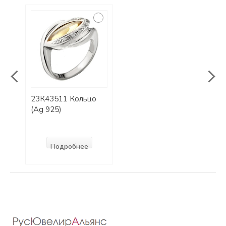
23К43511 Кольцо
23П
(Ag 925)
(Ag 
Подробнее