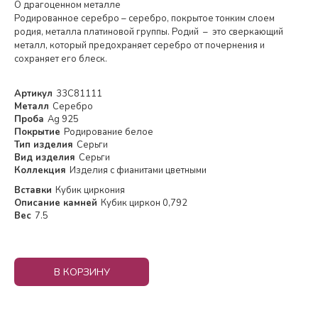
О драгоценном металле
Родированное серебро – серебро, покрытое тонким слоем
родия, металла платиновой группы. Родий – это сверкающий
металл, который предохраняет серебро от почернения и
сохраняет его блеск.
Артикул
33С81111
Металл
Серебро
Проба
Ag 925
Покрытие
Родирование белое
Тип изделия
Серьги
Вид изделия
Серьги
Коллекция
Изделия с фианитами цветными
Вставки
Кубик циркония
Описание камней
Кубик циркон 0,792
Вес
7.5
В КОРЗИНУ