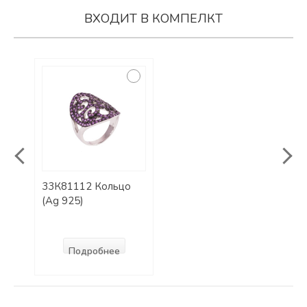
ВХОДИТ В КОМПЕЛКТ
33К81112 Кольцо
33С8
(Ag 925)
(Ag 
Подробнее