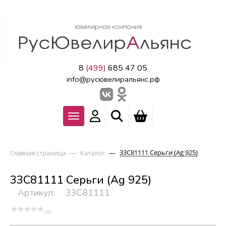
8
(499)
685 47 05
info@русювелиральянс.рф
33С81111 Серьги (Ag 925)
Главная страница
—
Каталог
—
33С81111 Серьги (Ag 925)
Артикул:
33С81111
( 0 )